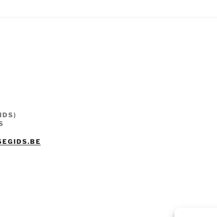
IDS)
S
SEGIDS.BE