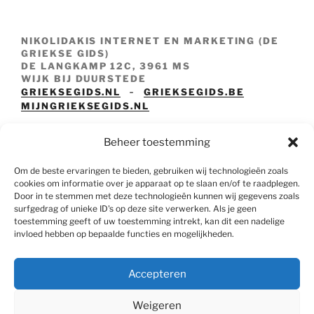
NIKOLIDAKIS INTERNET EN MARKETING (DE
GRIEKSE GIDS)
DE LANGKAMP 12C, 3961 MS
WIJK BIJ DUURSTEDE
-
GRIEKSEGIDS.NL
GRIEKSEGIDS.BE
MIJNGRIEKSEGIDS.NL
TO MAGAZAKI
Beheer toestemming
TOMAGAZAKI.NL
GRIEKSE GIDS REIZEN
Om de beste ervaringen te bieden, gebruiken wij technologieën zoals
GRIEKSEGIDSREIZEN.NL
cookies om informatie over je apparaat op te slaan en/of te raadplegen.
Door in te stemmen met deze technologieën kunnen wij gegevens zoals
surfgedrag of unieke ID's op deze site verwerken. Als je geen
toestemming geeft of uw toestemming intrekt, kan dit een nadelige
Contact
invloed hebben op bepaalde functies en mogelijkheden.
Tel: +31651914690
E-mail : info@mijngrieksegids.nl
Accepteren
Weigeren