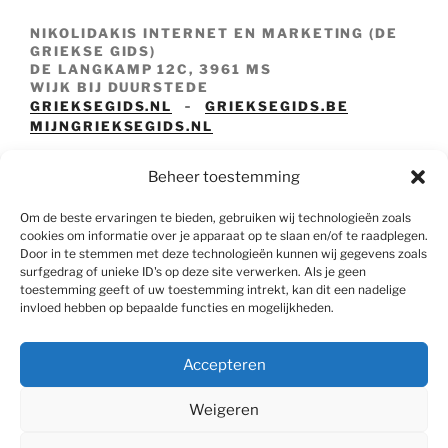
NIKOLIDAKIS INTERNET EN MARKETING (DE
GRIEKSE GIDS)
DE LANGKAMP 12C, 3961 MS
WIJK BIJ DUURSTEDE
-
GRIEKSEGIDS.NL
GRIEKSEGIDS.BE
MIJNGRIEKSEGIDS.NL
TO MAGAZAKI
Beheer toestemming
TOMAGAZAKI.NL
GRIEKSE GIDS REIZEN
Om de beste ervaringen te bieden, gebruiken wij technologieën zoals
GRIEKSEGIDSREIZEN.NL
cookies om informatie over je apparaat op te slaan en/of te raadplegen.
Door in te stemmen met deze technologieën kunnen wij gegevens zoals
surfgedrag of unieke ID's op deze site verwerken. Als je geen
toestemming geeft of uw toestemming intrekt, kan dit een nadelige
invloed hebben op bepaalde functies en mogelijkheden.
Contact
Tel: +31651914690
E-mail : info@mijngrieksegids.nl
Accepteren
Weigeren